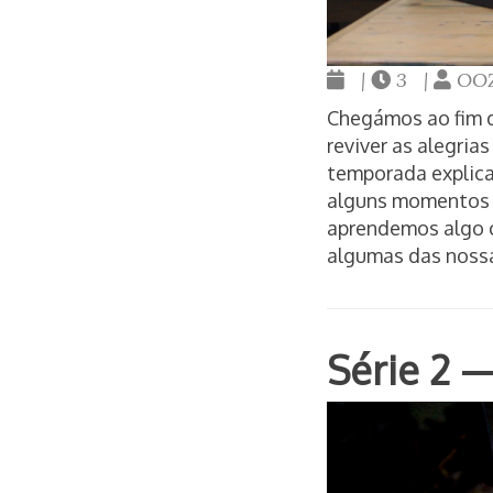
|
3 |
OOZ
Chegámos ao fim d
reviver as alegri
temporada explica
alguns momentos e
aprendemos algo c
algumas das nossa
Série 2 