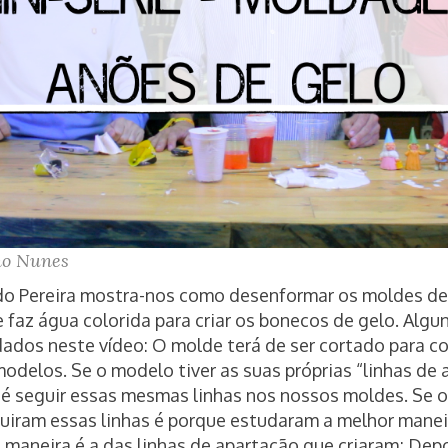
o Nunes
do Pereira mostra-nos como desenformar os moldes de 
e faz água colorida para criar os bonecos de gelo. Algu
ados neste vídeo: O molde terá de ser cortado para 
modelos. Se o modelo tiver as suas próprias “linhas de 
 é seguir essas mesmas linhas nos nossos moldes. Se o
iram essas linhas é porque estudaram a melhor mane
 maneira é a das linhas de apartação que criaram; Depoi