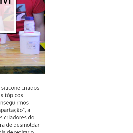
silicone criados
ns tópicos
conseguirmos
apartação”, a
s criadores do
ira de desmoldar
s de retirar o