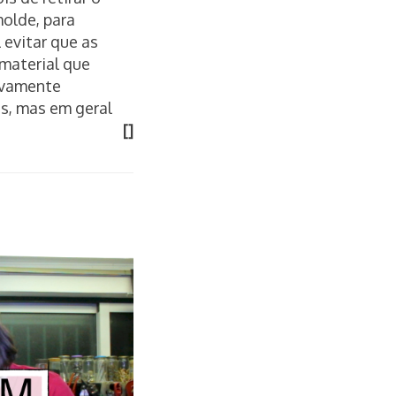
molde, para
 evitar que as
 material que
tivamente
es, mas em geral
[]