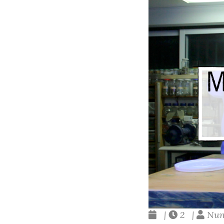
|
2 |
Nun