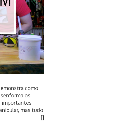
 demonstra como
esenforma os
s importantes
anipular, mas tudo
[]