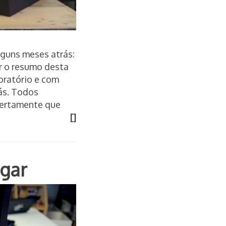
lguns meses atrás:
r o resumo desta
oratório e com
ás. Todos
certamente que
[]
ogar