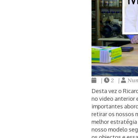
|
2 |
Nun
Desta vez o Ricar
no video anterior 
importantes abord
retirar os nossos 
melhor estratégia
nosso modelo segu
os objectos e essa