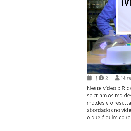
|
2 |
Nun
Neste vídeo o Ric
se criam os molde
moldes e o result
abordados no vídeo
o que é químico r