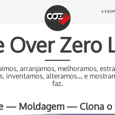
A EQUI
 Over Zero 
uimos, arranjamos, melhoramos, estr
 inventamos, alteramos... e mostr
faz.
ie — Moldagem — Clona o