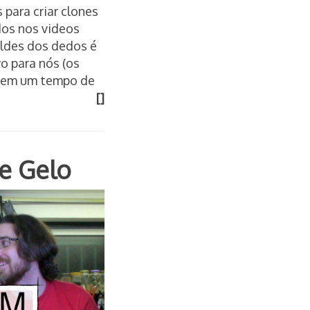
 para criar clones
dos nos videos
moldes dos dedos é
o para nós (os
 tem um tempo de
[]
e Gelo